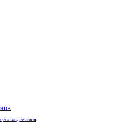
х НПА
щего воздействия