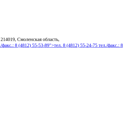
 214019, Смоленская область,
/факс.: 8 (4812) 55-53-89">тел. 8 (4812) 55-24-75 тел./факс.: 8