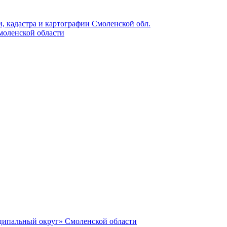
, кадастра и картографии Смоленской обл.
моленской области
ципальный округ» Смоленской области