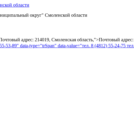
ниципальный округ" Смоленской области
="Почтовый адрес: 214019, Смоленская область,">Почтовый адрес:
55-53-89" data-type="trSpan" data-value="тел. 8 (4812) 55-24-75 тел.