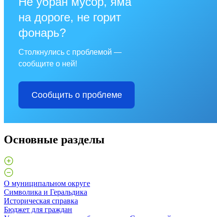
Не убран мусор, яма
на дороге, не горит
фонарь?
Столкнулись с проблемой —
сообщите о ней!
Сообщить о проблеме
Основные разделы
О муниципальном округе
Символика и Геральдика
Историческая справка
Бюджет для граждан