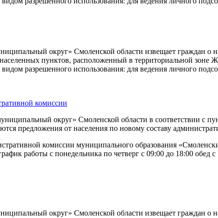
 видом разрешенного использования: для ведения личного подсо
ципальный округ» Смоленской области извещает граждан о нам
ь населенных пунктов, расположенный в территориальной зоне Ж
 видом разрешенного использования: для ведения личного подсо
тративной комиссии
иципальный округ» Смоленской области в соответствии с пункт
тся предложения от населения по новому составу администрати
нистративной комиссии муниципального образования «Смоленск
график работы с понедельника по четверг с 09:00 до 18:00 обед с 1
ципальный округ» Смоленской области извещает граждан о нам