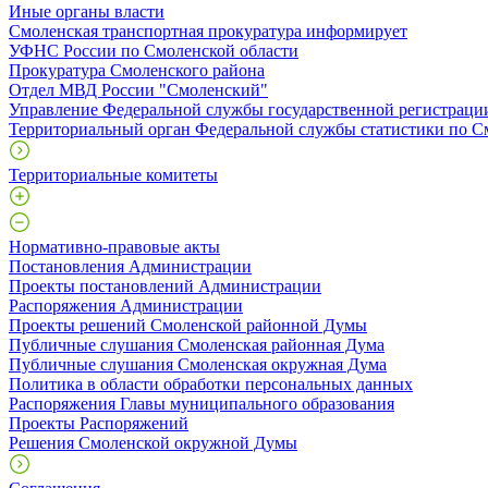
Иные органы власти
Смоленская транспортная прокуратура информирует
УФНС России по Смоленской области
Прокуратура Смоленского района
Отдел МВД России "Смоленский"
Управление Федеральной службы государственной регистрации
Территориальный орган Федеральной службы статистики по С
Территориальные комитеты
Нормативно-правовые акты
Постановления Администрации
Проекты постановлений Администрации
Распоряжения Администрации
Проекты решений Смоленской районной Думы
Публичные слушания Смоленская районная Дума
Публичные слушания Смоленская окружная Дума
Политика в области обработки персональных данных
Распоряжения Главы муниципального образования
Проекты Распоряжений
Решения Смоленской окружной Думы