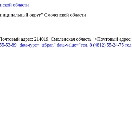
ниципальный округ" Смоленской области
="Почтовый адрес: 214019, Смоленская область,">Почтовый адрес:
55-53-89" data-type="trSpan" data-value="тел. 8 (4812) 55-24-75 тел.