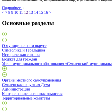
Подробнее
<
7
8
9
10
11
12
13
14
15
16
>
Основные разделы
О муниципальном округе
Символика и Геральдика
Историческая справка
Бюджет для граждан
Устав муниципального образования «Смоленский муниципаль
Органы местного самоуправления
Смоленская окружная Дума
Администрация
Контрольно-ревизионная комиссия
Территориальные комитеты