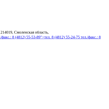
 214019, Смоленская область,
/факс.: 8 (4812) 55-53-89">тел. 8 (4812) 55-24-75 тел./факс.: 8