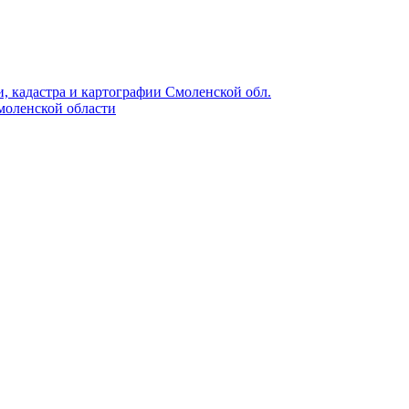
, кадастра и картографии Смоленской обл.
моленской области