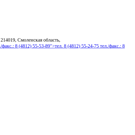
 214019, Смоленская область,
/факс.: 8 (4812) 55-53-89">тел. 8 (4812) 55-24-75 тел./факс.: 8