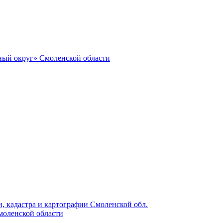
ный округ» Смоленской области
, кадастра и картографии Смоленской обл.
моленской области