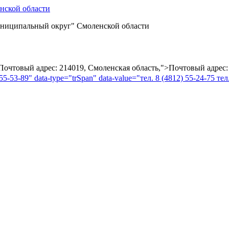
ниципальный округ" Смоленской области
="Почтовый адрес: 214019, Смоленская область,">Почтовый адрес:
55-53-89" data-type="trSpan" data-value="тел. 8 (4812) 55-24-75 тел.