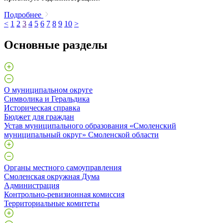
Подробнее
<
1
2
3
4
5
6
7
8
9
10
>
Основные разделы
О муниципальном округе
Символика и Геральдика
Историческая справка
Бюджет для граждан
Устав муниципального образования «Смоленский
муниципальный округ» Смоленской области
Органы местного самоуправления
Смоленская окружная Дума
Администрация
Контрольно-ревизионная комиссия
Территориальные комитеты