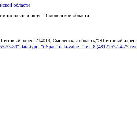
ниципальный округ" Смоленской области
="Почтовый адрес: 214019, Смоленская область,">Почтовый адрес:
55-53-89" data-type="trSpan" data-value="тел. 8 (4812) 55-24-75 тел.