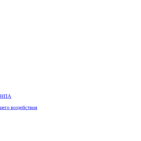
х НПА
щего воздействия