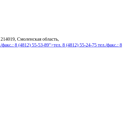
 214019, Смоленская область,
/факс.: 8 (4812) 55-53-89">тел. 8 (4812) 55-24-75 тел./факс.: 8