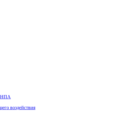
х НПА
щего воздействия