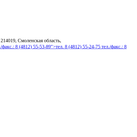
 214019, Смоленская область,
/факс.: 8 (4812) 55-53-89">тел. 8 (4812) 55-24-75 тел./факс.: 8