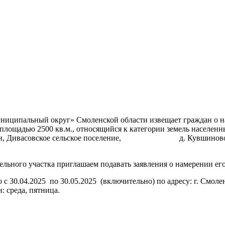
ципальный округ» Смоленской области извещает граждан о наме
 площадью 2500 кв.м., относящийся к категории земель населен
район, Дивасовское сельское поселение, д. Кувшиново, с 
льного участка приглашаем подавать заявления о намерении его
с 30.04.2025 по 30.05.2025 (включительно) по адресу: г. Смоленс
: среда, пятница.