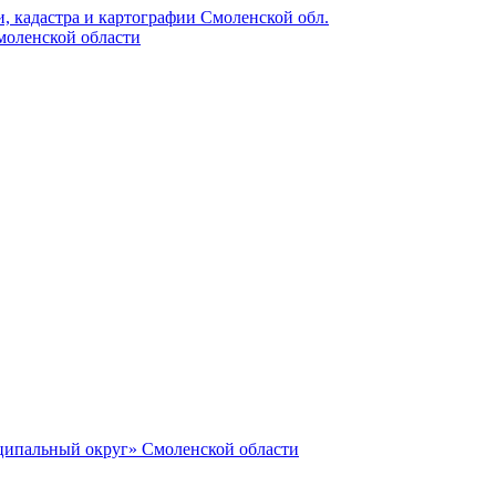
, кадастра и картографии Смоленской обл.
моленской области
ципальный округ» Смоленской области