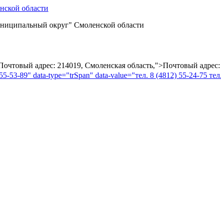
ниципальный округ" Смоленской области
="Почтовый адрес: 214019, Смоленская область,">Почтовый адрес:
55-53-89" data-type="trSpan" data-value="тел. 8 (4812) 55-24-75 тел.