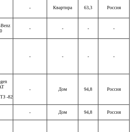
-
Квартира
63,3
Россия
-Benz
-
-
-
-
0
-
-
-
-
agen
AT
-
Дом
94,8
Россия
ТЗ -82
-
Дом
94,8
Россия