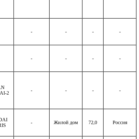
-
-
-
-
-
-
-
-
AN
-
-
-
-
I-2
DAI
-
Жилой дом
72,0
Россия
IS