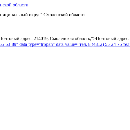
ниципальный округ" Смоленской области
="Почтовый адрес: 214019, Смоленская область,">Почтовый адрес:
55-53-89" data-type="trSpan" data-value="тел. 8 (4812) 55-24-75 тел.