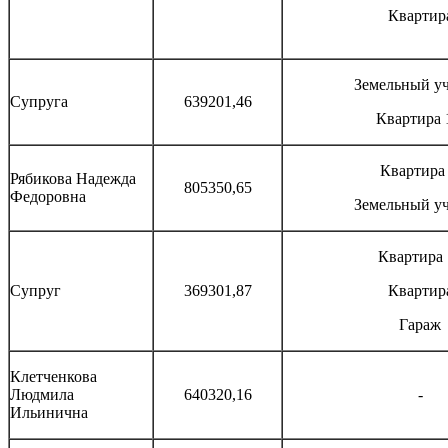
Квартир
Земельный уч
Супруга
639201,46
Квартира 
Квартира
Рябикова Надежда
805350,65
Федоровна
Земельный уч
Квартира
Супруг
369301,87
Квартир
Гараж
Клетченкова
Людмила
640320,16
-
Ильинична