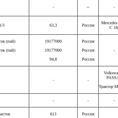
-
--
-
Mercedes
1/3
63,3
Россия
С 18
ок (пай)
19177000
Россия
ок (пай)
19177000
Россия
-
94,8
Россия
Volksw
PASS
-
-
Трактор М
-
-
-
асток
613
Россия