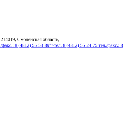
 214019, Смоленская область,
/факс.: 8 (4812) 55-53-89">тел. 8 (4812) 55-24-75 тел./факс.: 8