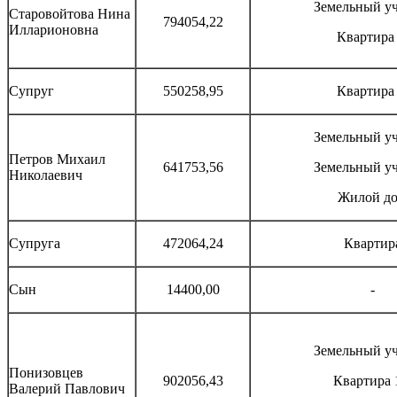
Земельный уч
Старовойтова Нина
794054,22
Илларионовна
Квартира
Супруг
550258,95
Квартира
Земельный уч
Петров Михаил
641753,56
Земельный уч
Николаевич
Жилой д
Супруга
472064,24
Квартир
Сын
14400,00
-
Земельный уч
Понизовцев
902056,43
Квартира 
Валерий Павлович