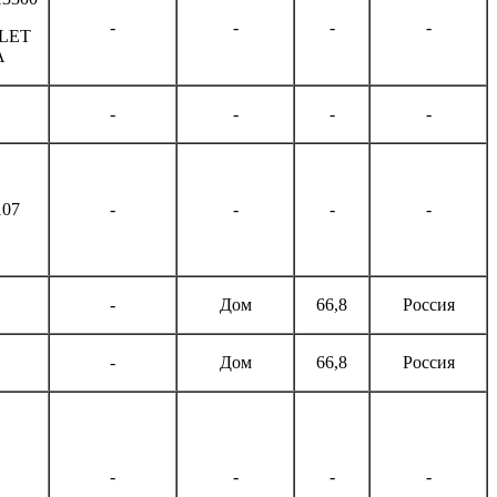
-
-
-
-
LET
A
-
-
-
-
107
-
-
-
-
-
Дом
66,8
Россия
-
Дом
66,8
Россия
-
-
-
-