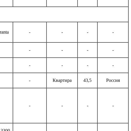
anta
-
-
-
-
-
-
-
-
-
-
-
-
-
Квартира
43,5
Россия
-
-
-
-
13300