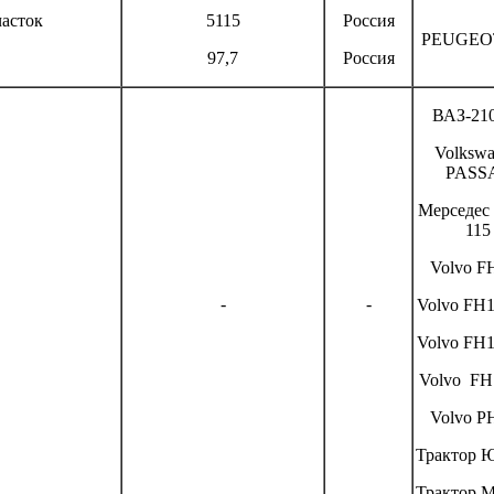
асток
5115
Россия
PEUGEOT
97,7
Россия
ВАЗ-21
Volksw
PASS
Мерседес
115
Volvo F
-
-
Volvo FH
Volvo FH
Volvo FH
Volvo P
Трактор 
Трактор 