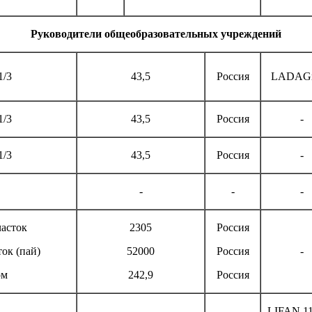
Руководители общеобразовательных учреждений
1/3
43,5
Россия
LADAGr
1/3
43,5
Россия
-
1/3
43,5
Россия
-
-
-
-
асток
2305
Россия
ок (пай)
52000
Россия
-
ом
242,9
Россия
LIFAN 1