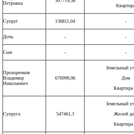
507719,36
Петровна
Квартир
Супруг
136811,04
-
Дочь
-
-
Сын
-
-
Земельный уч
Прохоренков
Владимир
676999,96
Дом
Николаевич
Квартира
Земельный уч
Супруга
547461,3
Жилой д
Квартира