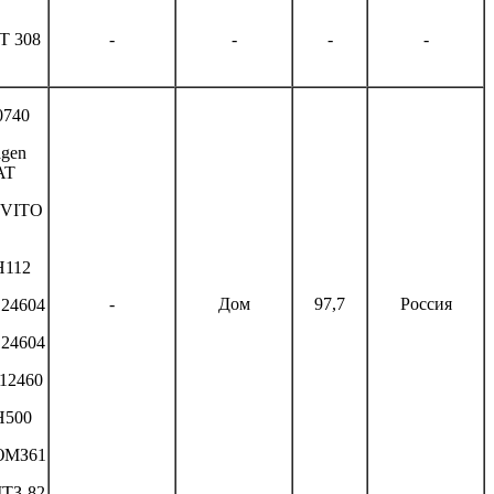
 308
-
-
-
-
0740
agen
AT
 VITO
H112
-
Дом
97,7
Россия
124604
124604
12460
H500
ЮМЗ61
МТЗ-82