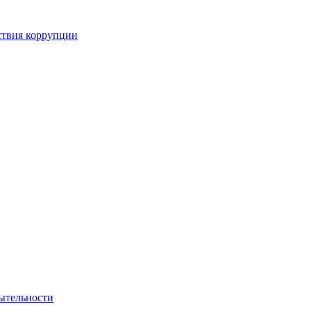
ствия коррупции
ытельности