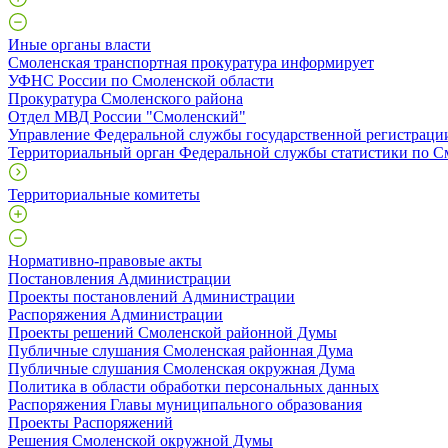
Иные органы власти
Смоленская транспортная прокуратура информирует
УФНС России по Смоленской области
Прокуратура Смоленского района
Отдел МВД России "Смоленский"
Управление Федеральной службы государственной регистрации
Территориальный орган Федеральной службы статистики по С
Территориальные комитеты
Нормативно-правовые акты
Постановления Администрации
Проекты постановлений Администрации
Распоряжения Администрации
Проекты решений Смоленской районной Думы
Публичные слушания Смоленская районная Дума
Публичные слушания Смоленская окружная Дума
Политика в области обработки персональных данных
Распоряжения Главы муниципального образования
Проекты Распоряжений
Решения Смоленской окружной Думы