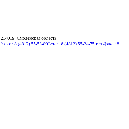
 214019, Смоленская область,
/факс.: 8 (4812) 55-53-89">тел. 8 (4812) 55-24-75 тел./факс.: 8