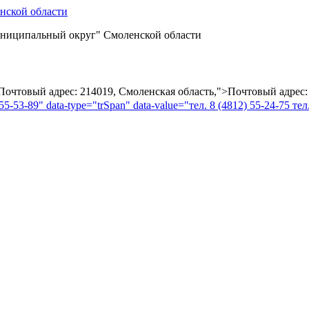
ниципальный округ" Смоленской области
="Почтовый адрес: 214019, Смоленская область,">Почтовый адрес:
55-53-89" data-type="trSpan" data-value="тел. 8 (4812) 55-24-75 тел.