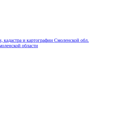
, кадастра и картографии Смоленской обл.
моленской области