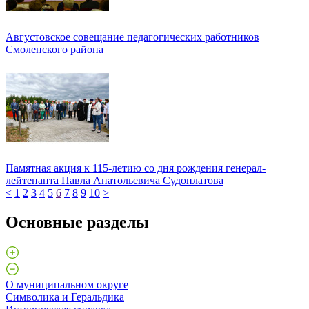
Августовское совещание педагогических работников
Смоленского района
Памятная акция к 115-летию со дня рождения генерал-
лейтенанта Павла Анатольевича Судоплатова
<
1
2
3
4
5
6
7
8
9
10
>
Основные разделы
О муниципальном округе
Символика и Геральдика