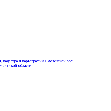
, кадастра и картографии Смоленской обл.
моленской области