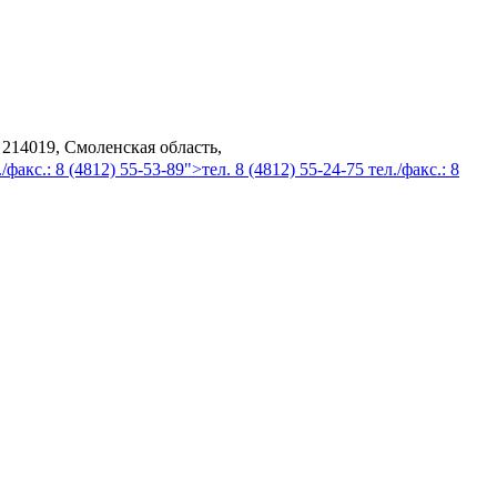
 214019, Смоленская область,
/факс.: 8 (4812) 55-53-89">тел. 8 (4812) 55-24-75 тел./факс.: 8