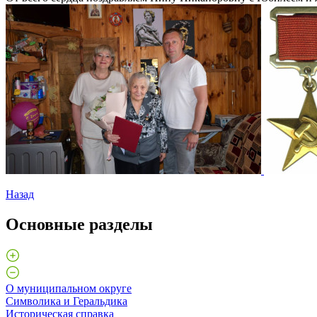
Назад
Основные разделы
О муниципальном округе
Символика и Геральдика
Историческая справка