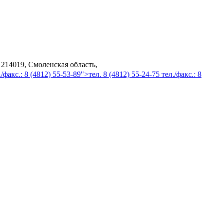
 214019, Смоленская область,
/факс.: 8 (4812) 55-53-89">тел. 8 (4812) 55-24-75 тел./факс.: 8