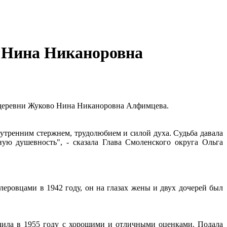
а Нина Никаноровна
а деревни Жуково Нина Никаноровна Алфимцева.
утренним стержнем, трудолюбием и силой духа. Судьба давала
ю душевность", - сказала Глава Смоленского округа Ольга
еровцами в 1942 году, он на глазах жены и двух дочерей был
чила в 1955 году с хорошими и отличными оценками. Подала