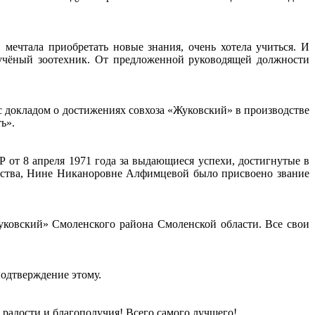
мечтала приобретать новые знания, очень хотела учиться. И
 учёный зоотехник. От предложенной руководящей должности
 докладом о достижениях совхоза «Жуковский» в производстве
ь».
 от 8 апреля 1971 года за выдающиеся успехи, достигнутые в
одства, Нине Никаноровне Алфимцевой было присвоено звание
уковский» Смоленского района Смоленской области. Все свои
подтверждение этому.
радости и благополучия! Всего самого лучшего!