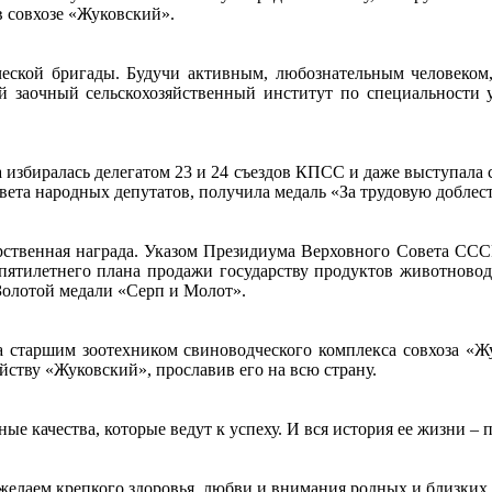
в совхозе «Жуковский».
ской бригады. Будучи активным, любознательным человеком, 
й заочный сельскохозяйственный институт по специальности
збиралась делегатом 23 и 24 съездов КПСС и даже выступала с
ета народных депутатов, получила медаль «За трудовую доблест
рственная награда. Указом Президиума Верховного Совета СССР
 пятилетнего плана продажи государству продуктов животнов
Золотой медали «Серп и Молот».
 старшим зоотехником свиноводческого комплекса совхоза «Ж
ству «Жуковский», прославив его на всю страну.
е качества, которые ведут к успеху. И вся история ее жизни – 
елаем крепкого здоровья, любви и внимания родных и близких, 