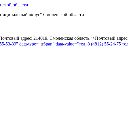
ниципальный округ" Смоленской области
="Почтовый адрес: 214019, Смоленская область,">Почтовый адрес:
55-53-89" data-type="trSpan" data-value="тел. 8 (4812) 55-24-75 тел.