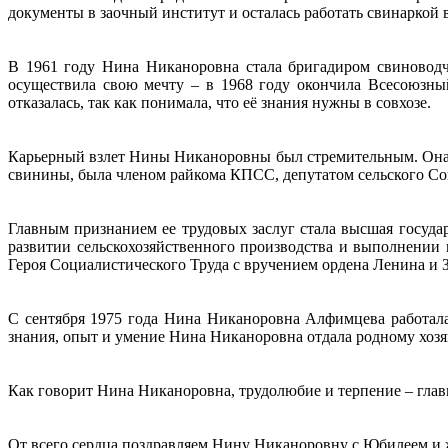
документы в заочный институт и осталась работать свинаркой 
В 1961 году Нина Никаноровна стала бригадиром свиноводче
осуществила свою мечту – в 1968 году окончила Всесоюзны
отказалась, так как понимала, что её знания нужны в совхозе.
Карьерный взлет Нины Никаноровны был стремительным. Она и
свинины, была членом райкома КПСС, депутатом сельского Сов
Главным признанием ее трудовых заслуг стала высшая госуда
развитии сельскохозяйственного производства и выполнении
Героя Социалистического Труда с вручением ордена Ленина и 
С сентября 1975 года Нина Никаноровна Алфимцева работала
знания, опыт и умение Нина Никаноровна отдала родному хозяй
Как говорит Нина Никаноровна, трудолюбие и терпение – главны
От всего сердца поздравляем Нину Никаноровну с Юбилеем и ж