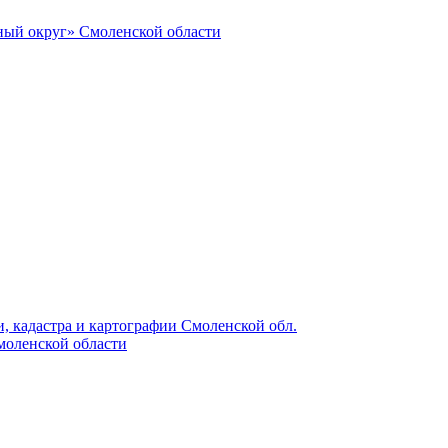
ный округ» Смоленской области
, кадастра и картографии Смоленской обл.
моленской области