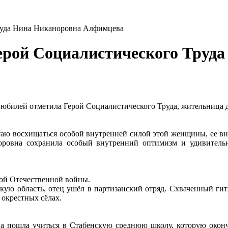
руда Нина Никаноровна Алфимцева
ерой Социалистического Труд
й юбилей отметила Герой Социалистического Труда, жительниц
аю восхищаться особой внутренней силой этой женщины, ее вн
ровна сохранила особый внутренний оптимизм и удивительну
ой Отечественной войны.
ую область, отец ушёл в партизанский отряд. Схваченный гитл
 окрестных сёлах.
а пошла учиться в Стабенскую среднюю школу, которую окон