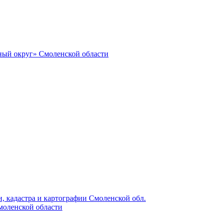
ный округ» Смоленской области
, кадастра и картографии Смоленской обл.
моленской области