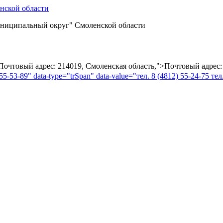
ниципальный округ" Смоленской области
="Почтовый адрес: 214019, Смоленская область,">Почтовый адрес:
55-53-89" data-type="trSpan" data-value="тел. 8 (4812) 55-24-75 тел.