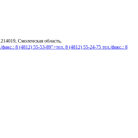
 214019, Смоленская область,
/факс.: 8 (4812) 55-53-89">тел. 8 (4812) 55-24-75 тел./факс.: 8