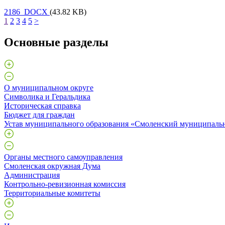
2186 DOCX
(43.82 KB)
1
2
3
4
5
>
Основные разделы
О муниципальном округе
Символика и Геральдика
Историческая справка
Бюджет для граждан
Устав муниципального образования «Смоленский муниципаль
Органы местного самоуправления
Смоленская окружная Дума
Администрация
Контрольно-ревизионная комиссия
Территориальные комитеты