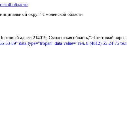
ниципальный округ" Смоленской области
="Почтовый адрес: 214019, Смоленская область,">Почтовый адрес:
55-53-89" data-type="trSpan" data-value="тел. 8 (4812) 55-24-75 тел.