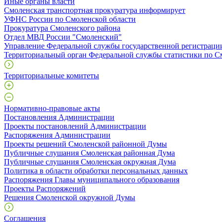
Иные органы власти
Смоленская транспортная прокуратура информирует
УФНС России по Смоленской области
Прокуратура Смоленского района
Отдел МВД России "Смоленский"
Управление Федеральной службы государственной регистрации
Территориальный орган Федеральной службы статистики по С
Территориальные комитеты
Нормативно-правовые акты
Постановления Администрации
Проекты постановлений Администрации
Распоряжения Администрации
Проекты решений Смоленской районной Думы
Публичные слушания Смоленская районная Дума
Публичные слушания Смоленская окружная Дума
Политика в области обработки персональных данных
Распоряжения Главы муниципального образования
Проекты Распоряжений
Решения Смоленской окружной Думы
Соглашения