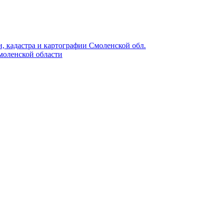
, кадастра и картографии Смоленской обл.
моленской области