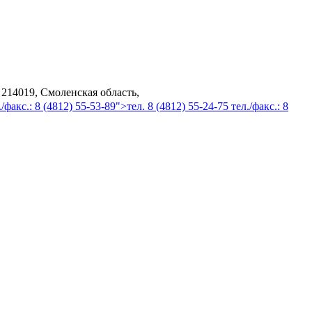
 214019, Смоленская область,
/факс.: 8 (4812) 55-53-89">тел. 8 (4812) 55-24-75 тел./факс.: 8