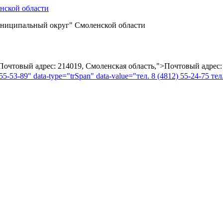
ниципальный округ" Смоленской области
="Почтовый адрес: 214019, Смоленская область,">Почтовый адрес:
55-53-89" data-type="trSpan" data-value="тел. 8 (4812) 55-24-75 тел.