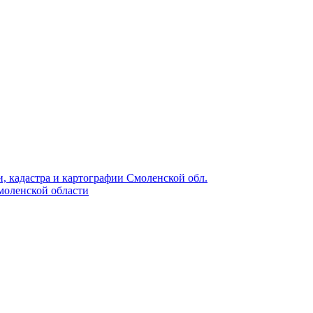
, кадастра и картографии Смоленской обл.
моленской области