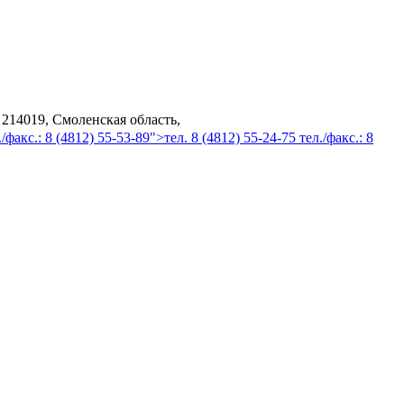
 214019, Смоленская область,
/факс.: 8 (4812) 55-53-89">тел. 8 (4812) 55-24-75 тел./факс.: 8