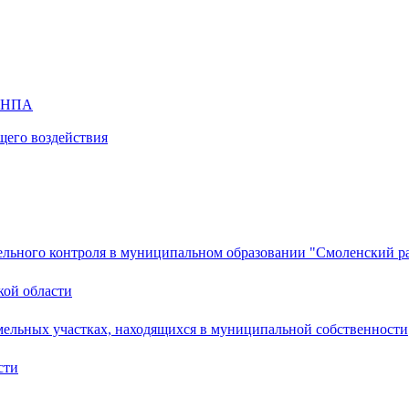
х НПА
щего воздействия
ельного контроля в муниципальном образовании "Смоленский ра
кой области
мельных участках, находящихся в муниципальной собственности
сти