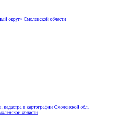
ный округ» Смоленской области
, кадастра и картографии Смоленской обл.
моленской области