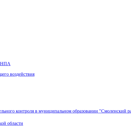
х НПА
щего воздействия
ельного контроля в муниципальном образовании "Смоленский ра
кой области