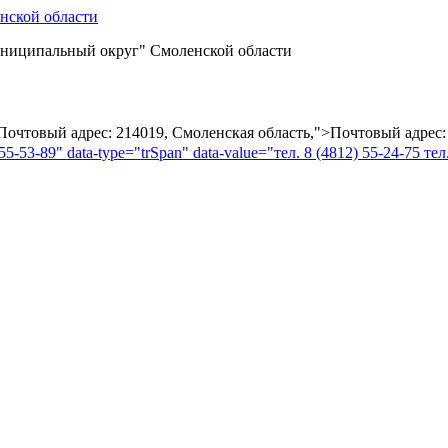
ниципальный округ" Смоленской области
="Почтовый адрес: 214019, Смоленская область,">Почтовый адрес:
55-53-89" data-type="trSpan" data-value="тел. 8 (4812) 55-24-75 тел.