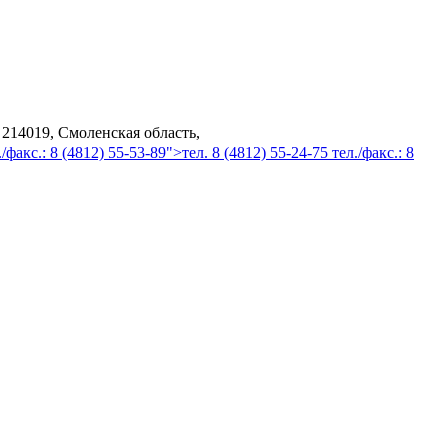
 214019, Смоленская область,
/факс.: 8 (4812) 55-53-89">тел. 8 (4812) 55-24-75 тел./факс.: 8