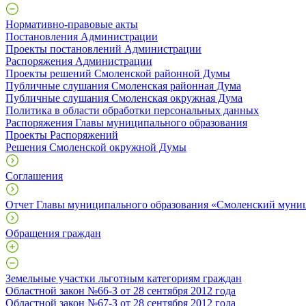
Нормативно-правовые акты
Постановления Администрации
Проекты постановлений Администрации
Распоряжения Администрации
Проекты решений Смоленской районной Думы
Публичные слушания Смоленская районная Дума
Публичные слушания Смоленская окружная Дума
Политика в области обработки персональных данных
Распоряжения Главы муниципального образования
Проекты Распоряжений
Решения Смоленской окружной Думы
Соглашения
Отчет Главы муниципального образования «Смоленский муни
Обращения граждан
Земельные участки льготным категориям граждан
Областной закон №66-З от 28 сентября 2012 года
Областной закон №67-З от 28 сентября 2012 года