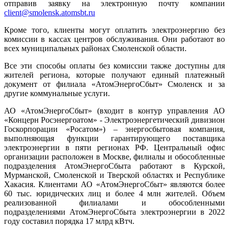
отправив заявку на электронную почту компании
client@smolensk.atomsbt.ru
Кроме того, клиенты могут оплатить электроэнергию без
комиссии в кассах центров обслуживания. Они работают во
всех муниципальных районах Смоленской области.
Все эти способы оплаты без комиссии также доступны для
жителей региона, которые получают единый платежный
документ от филиала «АтомЭнергоСбыт» Смоленск и за
другие коммунальные услуги.
АО «АтомЭнергоСбыт» (входит в контур управления АО
«Концерн Росэнергоатом» - Электроэнергетический дивизион
Госкорпорации «Росатом») – энергосбытовая компания,
выполняющая функции гарантирующего поставщика
электроэнергии в пяти регионах РФ. Центральный офис
организации расположен в Москве, филиалы и обособленные
подразделения АтомЭнергоСбыта работают в Курской,
Мурманской, Смоленской и Тверской областях и Республике
Хакасия. Клиентами АО «АтомЭнергоСбыт» являются более
60 тыс. юридических лиц и более 4 млн жителей. Объем
реализованной филиалами и обособленными
подразделениями АтомЭнергоСбыта электроэнергии в 2022
году составил порядка 17 млрд кВтч.