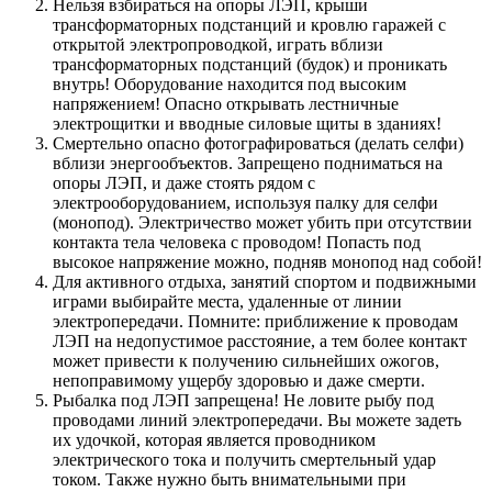
Нельзя взбираться на опоры ЛЭП, крыши
трансформаторных подстанций и кровлю гаражей с
открытой электропроводкой, играть вблизи
трансформаторных подстанций (будок) и проникать
внутрь! Оборудование находится под высоким
напряжением! Опасно открывать лестничные
электрощитки и вводные силовые щиты в зданиях!
Смертельно опасно фотографироваться (делать селфи)
вблизи энергообъектов. Запрещено подниматься на
опоры ЛЭП, и даже стоять рядом с
электрооборудованием, используя палку для селфи
(монопод). Электричество может убить при отсутствии
контакта тела человека с проводом! Попасть под
высокое напряжение можно, подняв монопод над собой!
Для активного отдыха, занятий спортом и подвижными
играми выбирайте места, удаленные от линии
электропередачи. Помните: приближение к проводам
ЛЭП на недопустимое расстояние, а тем более контакт
может привести к получению сильнейших ожогов,
непоправимому ущербу здоровью и даже смерти.
Рыбалка под ЛЭП запрещена! Не ловите рыбу под
проводами линий электропередачи. Вы можете задеть
их удочкой, которая является проводником
электрического тока и получить смертельный удар
током. Также нужно быть внимательными при