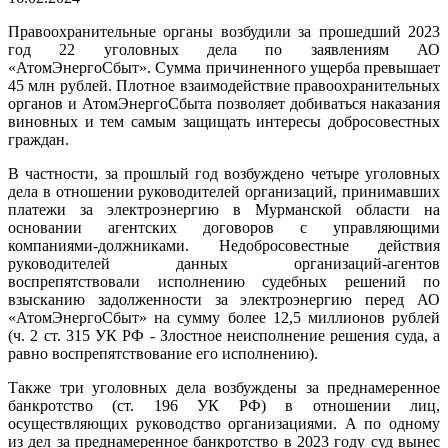
Правоохранительные органы возбудили за прошедший 2023
год 22 уголовных дела по заявлениям АО
«АтомЭнергоСбыт». Сумма причиненного ущерба превышает
45 млн рублей. Плотное взаимодействие правоохранительных
органов и АтомЭнергоСбыта позволяет добиваться наказания
виновных и тем самым защищать интересы добросовестных
граждан.
В частности, за прошлый год возбуждено четыре уголовных
дела в отношении руководителей организаций, принимавших
платежи за электроэнергию в Мурманской области на
основании агентских договоров с управляющими
компаниями-должниками. Недобросовестные действия
руководителей данных организаций-агентов
воспрепятствовали исполнению судебных решений по
взысканию задолженности за электроэнергию перед АО
«АтомЭнергоСбыт» на сумму более 12,5 миллионов рублей
(ч. 2 ст. 315 УК РФ - Злостное неисполнение решения суда, а
равно воспрепятствование его исполнению).
Также три уголовных дела возбуждены за преднамеренное
банкротство (ст. 196 УК РФ) в отношении лиц,
осуществляющих руководство организациями. А по одному
из дел за преднамеренное банкротство в 2023 году суд вынес