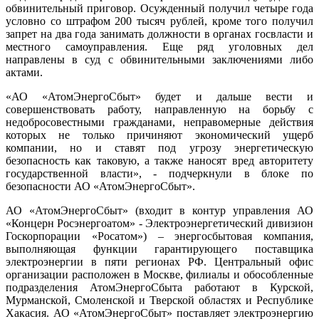
обвинительный приговор. Осужденный получил четыре года
условно со штрафом 200 тысяч рублей, кроме того получил
запрет на два года занимать должности в органах госвласти и
местного самоуправления. Еще ряд уголовных дел
направлены в суд с обвинительными заключениями либо
актами.
«АО «АтомЭнергоСбыт» будет и дальше вести и
совершенствовать работу, направленную на борьбу с
недобросовестными гражданами, неправомерные действия
которых не только причиняют экономический ущерб
компании, но и ставят под угрозу энергетическую
безопасность как таковую, а также наносят вред авторитету
государственной власти», - подчеркнули в блоке по
безопасности АО «АтомЭнергоСбыт».
АО «АтомЭнергоСбыт» (входит в контур управления АО
«Концерн Росэнергоатом» - Электроэнергетический дивизион
Госкорпорации «Росатом») – энергосбытовая компания,
выполняющая функции гарантирующего поставщика
электроэнергии в пяти регионах РФ. Центральный офис
организации расположен в Москве, филиалы и обособленные
подразделения АтомЭнергоСбыта работают в Курской,
Мурманской, Смоленской и Тверской областях и Республике
Хакасия. АО «АтомЭнергоСбыт» поставляет электроэнергию