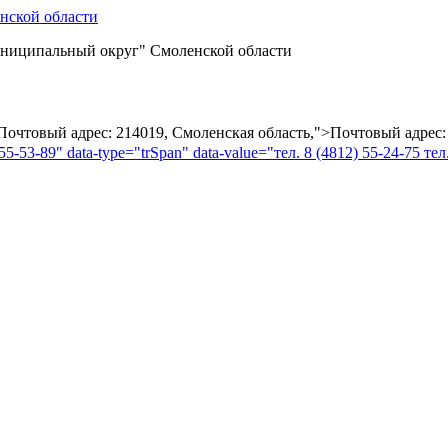
ниципальный округ" Смоленской области
="Почтовый адрес: 214019, Смоленская область,">Почтовый адрес:
55-53-89" data-type="trSpan" data-value="тел. 8 (4812) 55-24-75 тел.