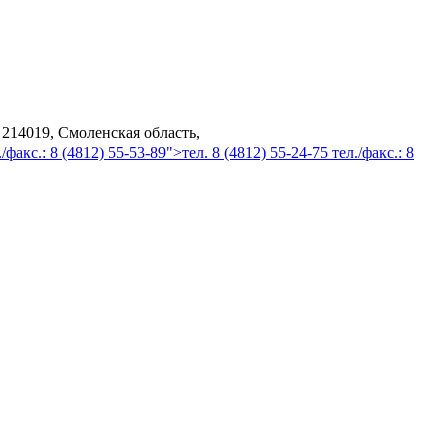
 214019, Смоленская область,
/факс.: 8 (4812) 55-53-89">тел. 8 (4812) 55-24-75 тел./факс.: 8